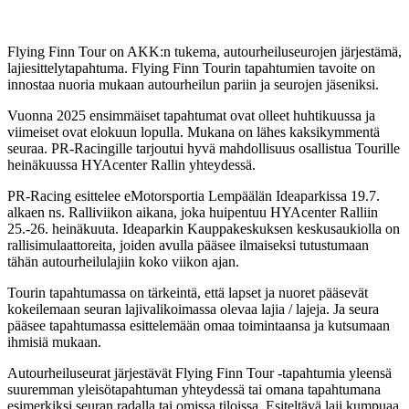
Flying Finn Tour on AKK:n tukema, autourheiluseurojen järjestämä,
lajiesittelytapahtuma. Flying Finn Tourin tapahtumien tavoite on
innostaa nuoria mukaan autourheilun pariin ja seurojen jäseniksi.
Vuonna 2025 ensimmäiset tapahtumat ovat olleet huhtikuussa ja
viimeiset ovat elokuun lopulla. Mukana on lähes kaksikymmentä
seuraa. PR-Racingille tarjoutui hyvä mahdollisuus osallistua Tourille
heinäkuussa HYAcenter Rallin yhteydessä.
PR-Racing esittelee eMotorsportia Lempäälän Ideaparkissa 19.7.
alkaen ns. Ralliviikon aikana, joka huipentuu HYAcenter Ralliin
25.-26. heinäkuuta. Ideaparkin Kauppakeskuksen keskusaukiolla on
rallisimulaattoreita, joiden avulla pääsee ilmaiseksi tutustumaan
tähän autourheilulajiin koko viikon ajan.
Tourin tapahtumassa on tärkeintä, että lapset ja nuoret pääsevät
kokeilemaan seuran lajivalikoimassa olevaa lajia / lajeja. Ja seura
pääsee tapahtumassa esittelemään omaa toimintaansa ja kutsumaan
ihmisiä mukaan.
Autourheiluseurat järjestävät Flying Finn Tour -tapahtumia yleensä
suuremman yleisötapahtuman yhteydessä tai omana tapahtumana
esimerkiksi seuran radalla tai omissa tiloissa. Esiteltävä laji kumpuaa