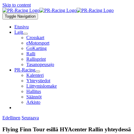
Skip to content
Toggle Navigation
Etusivu
Lajit
Crosskart
eMotorsport
GoKarting
Ralli
Rallisprint
Tasanopeusajo
PR-Racing
Kalenteri
Yhteystiedot
Liittymislomake
Hallitus
Säännöt
Arkisto
Edellinen
Seuraava
Flying Finn Tour esillä HYAcenter Rallin yhteydessä