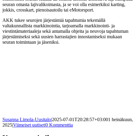
seuran omasta lajivalikoimasta, ja se voi olla esimerkiksi karting,
jokkis, crosskart, pienoisautoilu tai eMotorsport.
AKK tukee seurojen järjestämiä tapahtumia tekemällä
valtakunnallista markkinointia, tarjoamalla markkinointi- ja
viestintämateriaaleja sekä antamalla ohjeita ja neuvoja tapahtuman
järjestämiseksi sekä uusien harrastajien innostamiseksi mukaan
seuran toimintaan ja jäseniksi.
Susanna Limola-Uusitalo
|
2025-07-01T20:28:57+03:00
1 heinäkuun,
2025
|
Viimeiset uutiset
|
0 Kommenttia